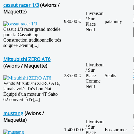
cassut racer 1/3
(Avions /
Maquette)
Livraison
/ Sur
980.00 €
palaminy
Place
Cassut 1/3 racer grand modèle
Neuf
pour la CassutCup .
Construction traditionnelle très
soignée .Peintu[...]
Mitsubishi ZERO AT6
Livraison
(Avions / Maquette)
/ Sur
285.00 €
Place
Senlis
Comme
Vends Mitsubishi ZERO AT6,
Neuf
jamais volé. Très bon état.
Équipé d'un moteur 4T Saito
62 converti à l'e[...]
mustang
(Avions /
Maquette)
Livraison
/ Sur
1 400.00 €
Fos sur mer
Place