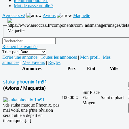
Identifiant oublié ?
Mot de passe oublié ?
Aeroccaz v2
Avions
Maquette
Maquette
Recherche avancée
Trier par
Ecrire une annonce
|
Toutes les annonces
|
Mon profil
|
Mes
annonces
|
Mes Favoris
|
Règles
Annonces
Prix
Etat
Ville
stuka phoenix 1m91
(Avions / Maquette)
Sur Place
100.00 €
Etat
Saint raphael
Moyen
vds stuka marque Phoenix. pas
mal volé, une p'tite révision
serait utile a départ en
thermique...[...]