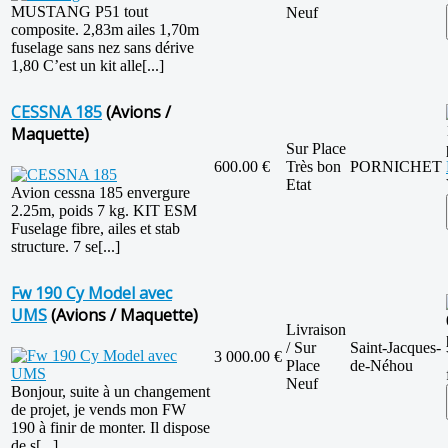
MUSTANG P51 tout
Neuf
composite. 2,83m ailes 1,70m
fuselage sans nez sans dérive
1,80 C’est un kit alle[...]
CESSNA 185
(Avions /
Maquette)
Sur Place
600.00 €
Très bon
PORNICHET
Etat
Avion cessna 185 envergure
2.25m, poids 7 kg. KIT ESM
Fuselage fibre, ailes et stab
structure. 7 se[...]
Fw 190 Cy Model avec
UMS
(Avions / Maquette)
Livraison
/ Sur
Saint-Jacques-
3 000.00 €
Place
de-Néhou
Neuf
Bonjour, suite à un changement
de projet, je vends mon FW
190 à finir de monter. Il dispose
de s[...]