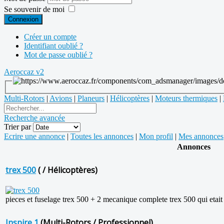
Se souvenir de moi
Connexion
Créer un compte
Identifiant oublié ?
Mot de passe oublié ?
Aeroccaz v2
Multi-Rotors
|
Avions
|
Planeurs
|
Hélicoptères
|
Moteurs thermiques
|
Recherche avancée
Trier par
Ecrire une annonce
|
Toutes les annonces
|
Mon profil
|
Mes annonces
Annonces
trex 500
( / Hélicoptères)
pieces et fuselage trex 500 + 2 mecanique complete trex 500 qui etait 
Inspire 1
(Multi-Rotors / Professionnel)