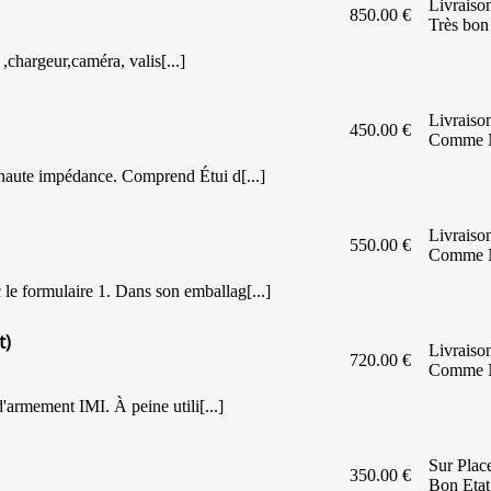
Livraison
850.00 €
Très bon
 ,chargeur,caméra, valis[...]
Livraison
450.00 €
Comme 
haute impédance. Comprend Étui d[...]
Livraison
550.00 €
Comme 
e formulaire 1. Dans son emballag[...]
t)
Livraison
720.00 €
Comme 
'armement IMI. À peine utili[...]
Sur Plac
350.00 €
Bon Etat