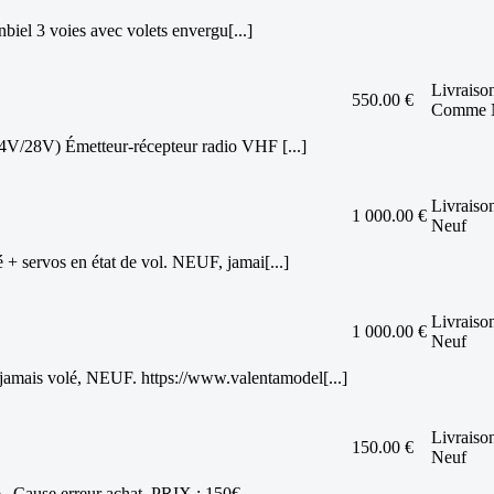
iel 3 voies avec volets envergu[...]
Livraiso
550.00 €
Comme 
/28V) Émetteur-récepteur radio VHF [...]
Livraison
1 000.00 €
Neuf
 servos en état de vol. NEUF, jamai[...]
Livraison
1 000.00 €
Neuf
is volé, NEUF. https://www.valentamodel[...]
Livraison
150.00 €
Neuf
. Cause erreur achat. PRIX : 150€