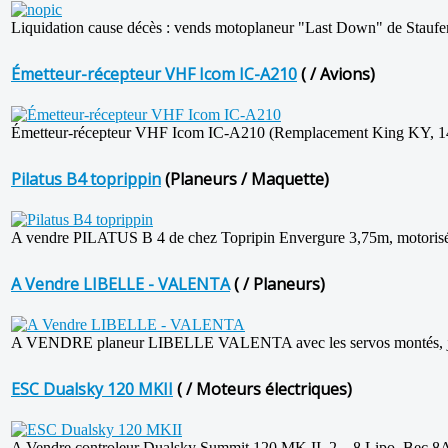
Liquidation cause décès : vends motoplaneur "Last Down" de Staufenb
Émetteur-récepteur VHF Icom IC-A210
( / Avions)
Émetteur-récepteur VHF Icom IC-A210 (Remplacement King KY, 14V
Pilatus B4 toprippin
(Planeurs / Maquette)
A vendre PILATUS B 4 de chez Topripin Envergure 3,75m, motorisé +
A Vendre LIBELLE - VALENTA
( / Planeurs)
A VENDRE planeur LIBELLE VALENTA avec les servos montés, jama
ESC Dualsky 120 MKII
( / Moteurs électriques)
A Vendre controleur Dualsky Summit 120 MK II, 2 ...8 Lipo, Bec 8A