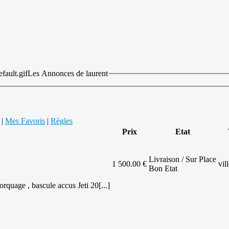
Les Annonces de laurent
|
Mes Favoris
|
Règles
Prix
Etat
Livraison / Sur Place
1 500.00 €
vil
Bon Etat
quage , bascule accus Jeti 20[...]