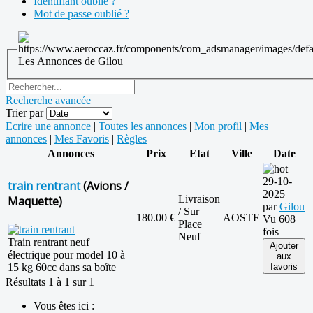
Identifiant oublié ?
Mot de passe oublié ?
Les Annonces de Gilou
Recherche avancée
Trier par
Ecrire une annonce
|
Toutes les annonces
|
Mon profil
|
Mes
annonces
|
Mes Favoris
|
Règles
Annonces
Prix
Etat
Ville
Date
29-10-
train rentrant
(Avions /
2025
Livraison
Maquette)
par
Gilou
/ Sur
180.00 €
AOSTE
Vu 608
Place
fois
Neuf
Train rentrant neuf
Ajouter
électrique pour model 10 à
aux
15 kg 60cc dans sa boîte
favoris
Résultats 1 à 1 sur 1
Vous êtes ici :