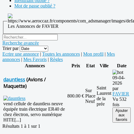
Identifiant oublié ?
Mot de passe oublié ?
Les Annonces de FAVIER
Recherche avancée
Trier par
Ecrire une annonce
|
Toutes les annonces
|
Mon profil
|
Mes
annonces
|
Mes Favoris
|
Règles
Annonces
Prix
Etat
Ville
Date
09-04-
dauntless
(Avions /
2026
Maquette)
Saint
par
Sur
Laurent
FAVIER
800.00 €
Place
de la
Vu 532
Neuf
vend cellule de dauntless neuve
prée
fois
équipée train électrique ER40 de
Ajouter
chez électron, servo numérique
aux
HITE[...]
favoris
Résultats 1 à 1 sur 1