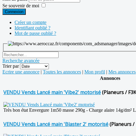
Se souvenir de moi
Connexion
Créer un compte
Identifiant oublié ?
Mot de passe oublié ?
Recherche avancée
Trier par
Ecrire une annonce
|
Toutes les annonces
|
Mon profil
|
Mes annonces
Annonces
VENDU Vends Lancé main 'Vibe2' motorisé
(Planeurs / F3K
Très bon état Envergure 1m50 masse 290g - Charge alaire 14g/dm² Liv
VENDU Vends Lancé main 'Blaster 2' motorisé
(Planeurs /