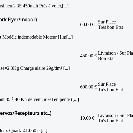
i neufs 3S 450mah Près à voler,[...]
ark Flyer/Indoor)
Sur Place
60.00 €
Très bon Etat
t Modèle indémodable Moteur Him[...]
Livraison / Sur Pl
450.00 €
Bon Etat
e=2,3Kg Charge alaire 29g/dm² [...]
Sur Place
600.00 €
Très bon Etat
5 à 40 Kh de vent, idéal en pente ([...]
ervos/Recepteurs etc...)
Livraison / Sur Pl
10.00 €
Très bon Etat
Deux Quartz 41.060 et[...]