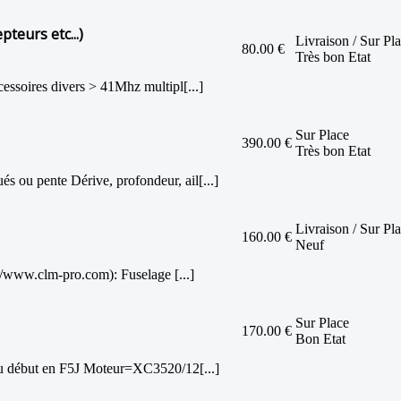
teurs etc...)
Livraison / Sur Pl
80.00 €
Très bon Etat
ssoires divers > 41Mhz multipl[...]
Sur Place
390.00 €
Très bon Etat
ou pente Dérive, profondeur, ail[...]
Livraison / Sur Pl
160.00 €
Neuf
/www.clm-pro.com): Fuselage [...]
Sur Place
170.00 €
Bon Etat
u début en F5J Moteur=XC3520/12[...]