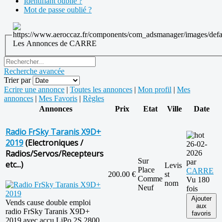
Identifiant oublié ?
Mot de passe oublié ?
Les Annonces de CARRE
Recherche avancée
Trier par
Ecrire une annonce
|
Toutes les annonces
|
Mon profil
|
Mes
annonces
|
Mes Favoris
|
Règles
Annonces
Prix
Etat
Ville
Date
Radio FrSky Taranis X9D+
2019
(Electroniques /
26-02-
Radios/Servos/Recepteurs
2026
Sur
par
etc...)
Levis
Place
CARRE
200.00 €
st
Comme
Vu 180
nom
Neuf
fois
Ajouter
Vends cause double emploi
aux
radio FrSky Taranis X9D+
favoris
2019 avec accu LiPo 2S 2800