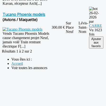
Kavan, récepteur Arch[...]
26-02-
Tucano Phoenix models
2026
(Avions / Maquette)
par
Sur
Lévis-
CARRE
300.00 €
Place
Saint-
Vu 1623
Neuf
Nom
Vends Tucano Phoenix Models
fois
cause changement projet Neuf,
Ajouter
jamais volé Train rentrant
aux
électrique F[...]
favoris
Résultats 1 à 2 sur 2
Vous êtes ici :
Accueil
Voir toutes les annonces