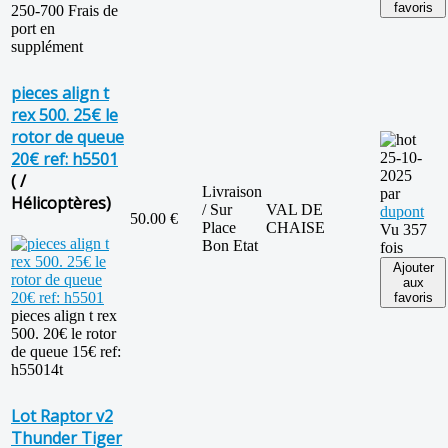
favoris
250-700 Frais de
port en
supplément
pieces align t
rex 500. 25€ le
rotor de queue
20€ ref: h5501
25-10-
2025
( /
Livraison
par
Hélicoptères)
/ Sur
VAL DE
dupont
50.00 €
Place
CHAISE
Vu 357
Bon Etat
fois
Ajouter
aux
favoris
pieces align t rex
500. 20€ le rotor
de queue 15€ ref:
h55014t
Lot Raptor v2
Thunder Tiger