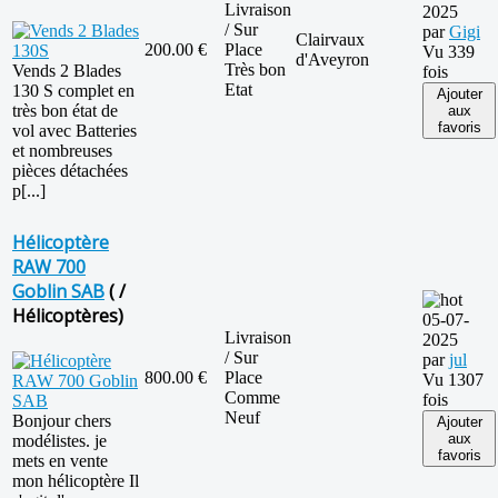
Livraison
2025
/ Sur
par
Gigi
Clairvaux
200.00 €
Place
Vu 339
d'Aveyron
Très bon
Vends 2 Blades
fois
Etat
130 S complet en
Ajouter
très bon état de
aux
favoris
vol avec Batteries
et nombreuses
pièces détachées
p[...]
Hélicoptère
RAW 700
Goblin SAB
( /
Hélicoptères)
05-07-
Livraison
2025
/ Sur
par
jul
800.00 €
Place
Vu 1307
Comme
fois
Neuf
Bonjour chers
Ajouter
aux
modélistes. je
favoris
mets en vente
mon hélicoptère Il