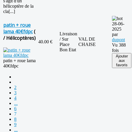
s'agit d'un
hélicoptère de la
cla[...]
28-06-
patin + roue
2025
lama 40€fdpc
(
Livraison
par
/ Hélicoptères)
/ Sur
VAL DE
dupont
40.00 €
Place
CHAISE
Vu 388
Bon Etat
fois
Ajouter
patin + roue lama
aux
favoris
40€fdpc
2
3
4
...
6
7
8
9
...