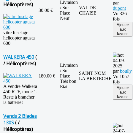
Livraison
par
Hélicoptères)
/ Sur
VAL DE
dupont
30.00 €
Place
CHAISE
Vu 326
Neuf
fois
Ajouter
aux
vitre fuselage
favoris
helicopter agusta
600
WALKERA 450
(
04-09-
/ Hélicoptères)
Livraison
2025
/ Sur
par
boully
SAINT NOM
180.00 €
Place
Vu 1057
LA BRETECHE
Très bon
fois
A vendre Walkera
Etat
Ajouter
450 RTF, mode 1.
aux
Reste à brancher
favoris
la batterie!
Vends 2 Blades
130S
( /
Hélicoptères)
24-07-