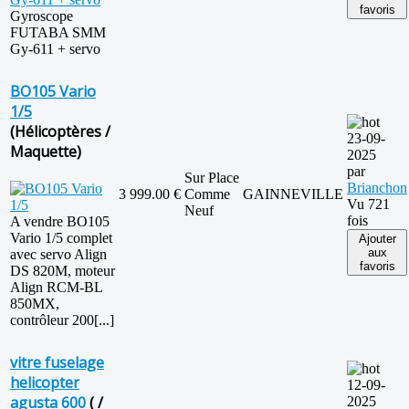
favoris
Gyroscope
FUTABA SMM
Gy-611 + servo
BO105 Vario
1/5
(Hélicoptères /
23-09-
Maquette)
2025
par
Sur Place
Brianchon
3 999.00 €
Comme
GAINNEVILLE
Vu 721
Neuf
fois
A vendre BO105
Vario 1/5 complet
Ajouter
aux
avec servo Align
favoris
DS 820M, moteur
Align RCM-BL
850MX,
contrôleur 200[...]
vitre fuselage
helicopter
12-09-
agusta 600
( /
2025