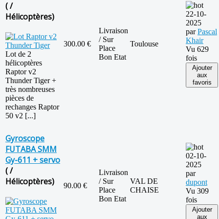
( /
22-10-
Hélicoptères)
2025
Livraison
par
Pascal
/ Sur
Khair
300.00 €
Toulouse
Place
Vu 629
Lot de 2
Bon Etat
fois
hélicoptères
Ajouter
Raptor v2
aux
Thunder Tiger +
favoris
très nombreuses
pièces de
rechanges Raptor
50 v2 [...]
Gyroscope
FUTABA SMM
02-10-
Gy-611 + servo
2025
( /
Livraison
par
Hélicoptères)
/ Sur
VAL DE
dupont
90.00 €
Place
CHAISE
Vu 309
Bon Etat
fois
Ajouter
aux