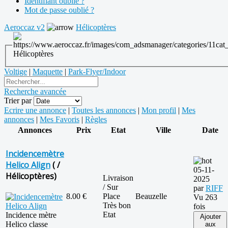
Identifiant oublié ?
Mot de passe oublié ?
Aeroccaz v2
Hélicoptères
Hélicoptères
Voltige
|
Maquette
|
Park-Flyer/Indoor
Recherche avancée
Trier par
Ecrire une annonce
|
Toutes les annonces
|
Mon profil
|
Mes
annonces
|
Mes Favoris
|
Règles
Annonces
Prix
Etat
Ville
Date
Incidencemètre
Helico Align
( /
05-11-
Hélicoptères)
Livraison
2025
/ Sur
par
RIFF
8.00 €
Place
Beauzelle
Vu 263
Très bon
fois
Etat
Incidence mètre
Ajouter
Helico classe
aux