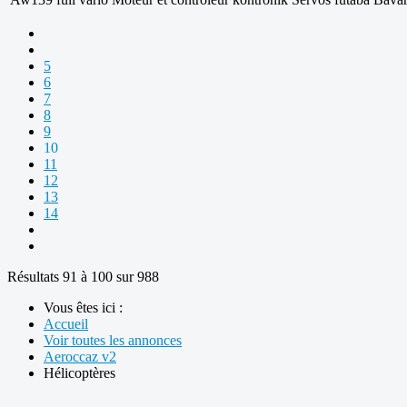
5
6
7
8
9
10
11
12
13
14
Résultats 91 à 100 sur 988
Vous êtes ici :
Accueil
Voir toutes les annonces
Aeroccaz v2
Hélicoptères