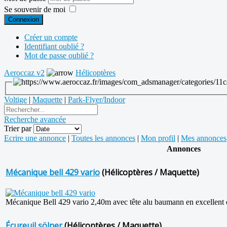
Se souvenir de moi
Connexion
Créer un compte
Identifiant oublié ?
Mot de passe oublié ?
Aeroccaz v2
Hélicoptères
Voltige
|
Maquette
|
Park-Flyer/Indoor
Recherche avancée
Trier par
Ecrire une annonce
|
Toutes les annonces
|
Mon profil
|
Mes annonces
Annonces
Mécanique bell 429 vario
(Hélicoptères / Maquette)
Mécanique Bell 429 vario 2,40m avec tête alu baumann en excellent ét
Écureuil sölner
(Hélicoptères / Maquette)