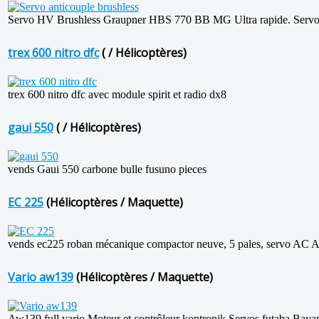
Servo HV Brushless Graupner HBS 770 BB MG Ultra rapide. Servo en p
trex 600 nitro dfc
( / Hélicoptères)
trex 600 nitro dfc avec module spirit et radio dx8
gaui 550
( / Hélicoptères)
vends Gaui 550 carbone bulle fusuno pieces
EC 225
(Hélicoptères / Maquette)
vends ec225 roban mécanique compactor neuve, 5 pales, servo AC Al
Vario aw139
(Hélicoptères / Maquette)
Aw139 full vario Moteur et contrôleur kontronik Servos futaba Bavar