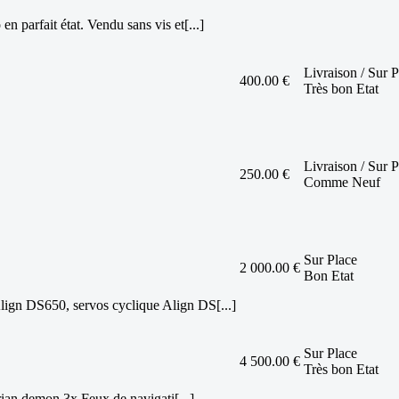
arfait état. Vendu sans vis et[...]
Livraison / Sur P
400.00 €
Très bon Etat
Livraison / Sur P
250.00 €
Comme Neuf
Sur Place
2 000.00 €
Bon Etat
ign DS650, servos cyclique Align DS[...]
Sur Place
4 500.00 €
Très bon Etat
ian demon 3x Feux de navigati[...]