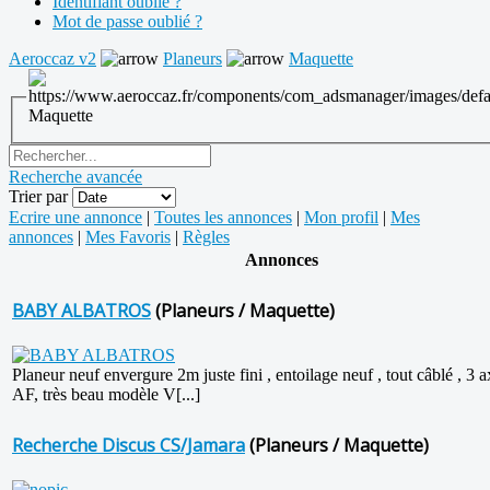
Identifiant oublié ?
Mot de passe oublié ?
Aeroccaz v2
Planeurs
Maquette
Maquette
Recherche avancée
Trier par
Ecrire une annonce
|
Toutes les annonces
|
Mon profil
|
Mes
annonces
|
Mes Favoris
|
Règles
Annonces
BABY ALBATROS
(Planeurs / Maquette)
Planeur neuf envergure 2m juste fini , entoilage neuf , tout câblé , 3 
AF, très beau modèle V[...]
Recherche Discus CS/Jamara
(Planeurs / Maquette)