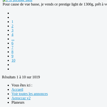
Pour cause de vue basse, je vends ce prestige light de 1300g, prêt à v
1
2
3
4
...
6
7
8
9
10
Résultats 1 à 10 sur 1019
Vous êtes ici :
Accueil
Voir toutes les annonces
Aeroccaz v2
Planeurs