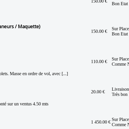
150.00 €
Bon Etat
aneurs / Maquette)
Sur Place
150.00 €
Bon Etat
Sur Place
110.00 €
Comme 
ts. Masse en ordre de vol, avec [...]
Livraison
20.00 €
Très bon 
onté sur un ventus 4.50 mts
Sur Place
1 450.00 €
Comme 