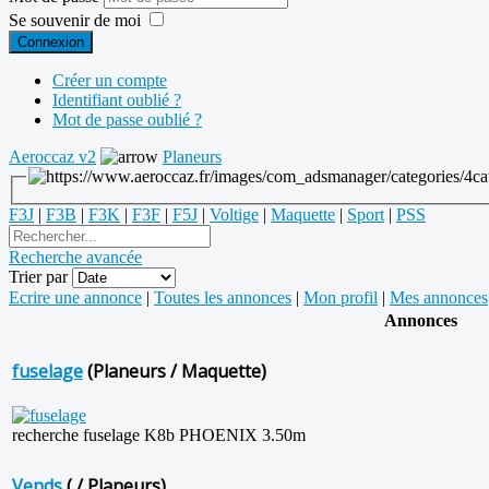
Se souvenir de moi
Connexion
Créer un compte
Identifiant oublié ?
Mot de passe oublié ?
Aeroccaz v2
Planeurs
F3J
|
F3B
|
F3K
|
F3F
|
F5J
|
Voltige
|
Maquette
|
Sport
|
PSS
Recherche avancée
Trier par
Ecrire une annonce
|
Toutes les annonces
|
Mon profil
|
Mes annonces
Annonces
fuselage
(Planeurs / Maquette)
recherche fuselage K8b PHOENIX 3.50m
Vends
( / Planeurs)