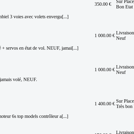
Sur Place
350.00 €
Bon Etat
iel 3 voies avec volets envergu[...]
Livraison
1 000.00 €
Neuf
 servos en état de vol. NEUF, jamai[...]
Livraison
1 000.00 €
Neuf
amais volé, NEUF.
Sur Place
1 400.00 €
Très bon 
teur 6s top models contrôleur a[...]
Livraison