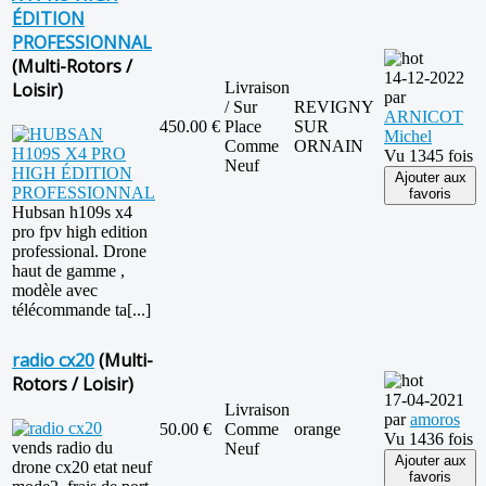
ÉDITION
PROFESSIONNAL
(Multi-Rotors /
14-12-2022
Loisir)
Livraison
par
/ Sur
REVIGNY
ARNICOT
450.00 €
Place
SUR
Michel
Comme
ORNAIN
Vu 1345 fois
Neuf
Ajouter aux
favoris
Hubsan h109s x4
pro fpv high edition
professional. Drone
haut de gamme ,
modèle avec
télécommande ta[...]
radio cx20
(Multi-
Rotors / Loisir)
17-04-2021
Livraison
par
amoros
50.00 €
Comme
orange
Vu 1436 fois
vends radio du
Neuf
Ajouter aux
drone cx20 etat neuf
favoris