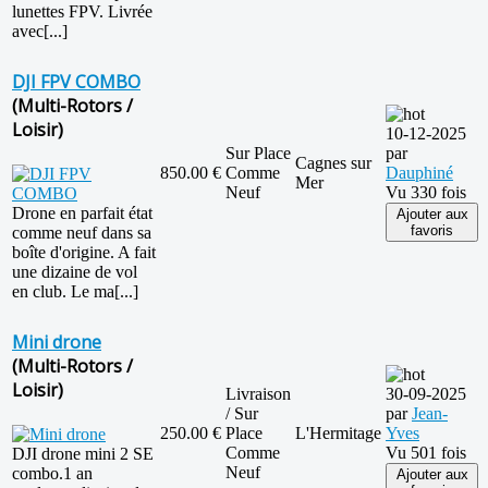
lunettes FPV. Livrée
avec[...]
DJI FPV COMBO
(Multi-Rotors /
Loisir)
10-12-2025
Sur Place
par
Cagnes sur
850.00 €
Comme
Dauphiné
Mer
Neuf
Vu 330 fois
Drone en parfait état
Ajouter aux
favoris
comme neuf dans sa
boîte d'origine. A fait
une dizaine de vol
en club. Le ma[...]
Mini drone
(Multi-Rotors /
Loisir)
Livraison
30-09-2025
/ Sur
par
Jean-
250.00 €
Place
L'Hermitage
Yves
Comme
Vu 501 fois
DJI drone mini 2 SE
Neuf
combo.1 an
Ajouter aux