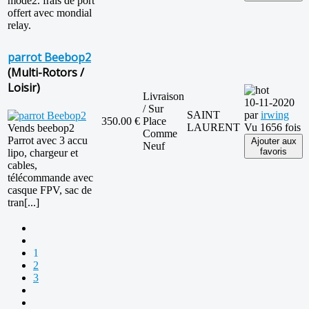
mode2. frais de port
offert avec mondial
relay.
parrot Beebop2
(Multi-Rotors /
Loisir)
Livraison
10-11-2020
/ Sur
SAINT
par
irwing
350.00 €
Place
LAURENT
Vu 1656 fois
Vends beebop2
Comme
Parrot avec 3 accu
Ajouter aux
Neuf
favoris
lipo, chargeur et
cables,
télécommande avec
casque FPV, sac de
tran[...]
1
2
3