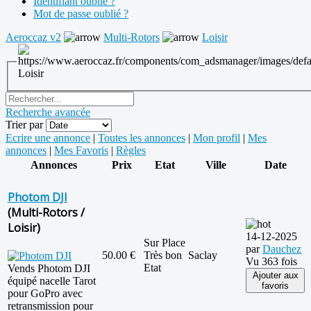
Identifiant oublié ?
Mot de passe oublié ?
Aeroccaz v2
Multi-Rotors
Loisir
Loisir
Recherche avancée
Trier par
Ecrire une annonce
|
Toutes les annonces
|
Mon profil
|
Mes
annonces
|
Mes Favoris
|
Règles
Annonces
Prix
Etat
Ville
Date
Photom DJI
(Multi-Rotors /
Loisir)
14-12-2025
Sur Place
par
Dauchez
50.00 €
Très bon
Saclay
Vu 363 fois
Etat
Vends Photom DJI
Ajouter aux
équipé nacelle Tarot
favoris
pour GoPro avec
retransmission pour