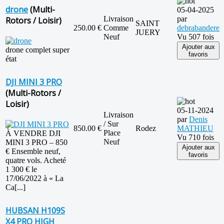
drone
(Multi-
05-04-2025
Livraison
par
Rotors / Loisir)
SAINT
250.00 €
Comme
debrabandere
JUERY
Neuf
Vu 507 fois
Ajouter aux
drone complet super
favoris
état
DJI MINI 3 PRO
(Multi-Rotors /
Loisir)
05-11-2024
Livraison
par
Denis
/ Sur
850.00 €
Rodez
MATHIEU
Place
À VENDRE DJI
Vu 710 fois
Neuf
MINI 3 PRO – 850
Ajouter aux
€ Ensemble neuf,
favoris
quatre vols. Acheté
1 300 € le
17/06/2022 à « La
Ca[...]
HUBSAN H109S
X4 PRO HIGH