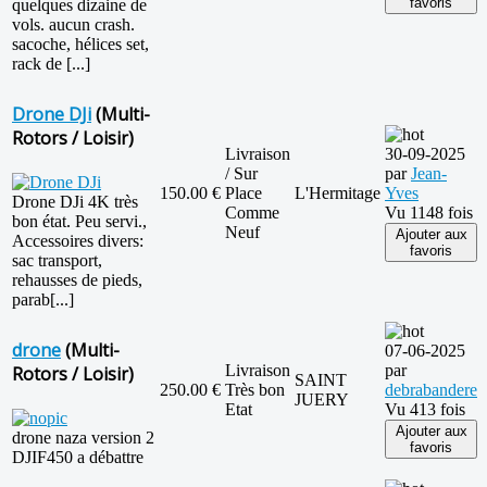
favoris
quelques dizaine de
vols. aucun crash.
sacoche, hélices set,
rack de [...]
Drone DJi
(Multi-
Rotors / Loisir)
Livraison
30-09-2025
/ Sur
par
Jean-
150.00 €
Place
L'Hermitage
Yves
Drone DJi 4K très
Comme
Vu 1148 fois
bon état. Peu servi.,
Neuf
Ajouter aux
Accessoires divers:
favoris
sac transport,
rehausses de pieds,
parab[...]
drone
(Multi-
07-06-2025
Livraison
par
Rotors / Loisir)
SAINT
250.00 €
Très bon
debrabandere
JUERY
Etat
Vu 413 fois
Ajouter aux
drone naza version 2
favoris
DJIF450 a débattre