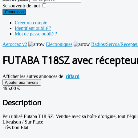
Se souvenir de moi
Connexion
Créer un compte
Identifiant oublié ?
Mot de passe oublié ?
Aeroccaz v2
Electroniques
Radios/Servos/Recepteur
FUTABA T18SZ avec récepteur
Afficher les autres annonces de
riffard
Ajouter aux favoris
495.00 €
Description
Peu utilisé Futaba T18 SZ. Vendue avec sa boîte d’origine, tout l’équip
Livraison / Sur Place
Très bon Etat