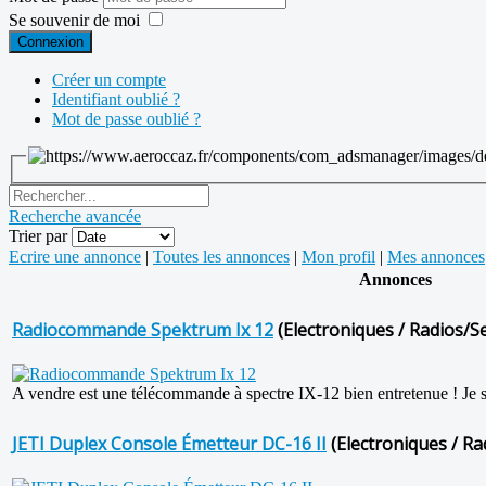
Se souvenir de moi
Connexion
Créer un compte
Identifiant oublié ?
Mot de passe oublié ?
Recherche avancée
Trier par
Ecrire une annonce
|
Toutes les annonces
|
Mon profil
|
Mes annonces
Annonces
Radiocommande Spektrum Ix 12
(Electroniques / Radios/Se
A vendre est une télécommande à spectre IX-12 bien entretenue ! Je sui
JETI Duplex Console Émetteur DC-16 II
(Electroniques / Ra